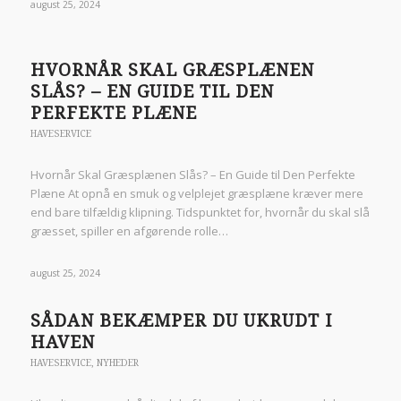
august 25, 2024
HVORNÅR SKAL GRÆSPLÆNEN
SLÅS? – EN GUIDE TIL DEN
PERFEKTE PLÆNE
HAVESERVICE
Hvornår Skal Græsplænen Slås? – En Guide til Den Perfekte
Plæne At opnå en smuk og velplejet græsplæne kræver mere
end bare tilfældig klipning. Tidspunktet for, hvornår du skal slå
græsset, spiller en afgørende rolle…
august 25, 2024
SÅDAN BEKÆMPER DU UKRUDT I
HAVEN
HAVESERVICE
,
NYHEDER