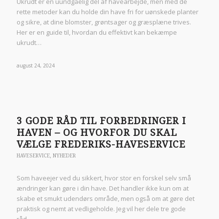
Ukrudt er en uundgåelig del af havearbejde, men med de
rette metoder kan du holde din have fri for uønskede planter
og sikre, at dine blomster, grøntsager og græsplæne trives.
Her er en guide til, hvordan du effektivt kan bekæmpe
ukrudt…
august 24, 2024
3 GODE RÅD TIL FORBEDRINGER I
HAVEN – OG HVORFOR DU SKAL
VÆLGE FREDERIKS-HAVESERVICE
HAVESERVICE
,
NYHEDER
Som haveejer ved du sikkert, hvor stor en forskel selv små
ændringer kan gøre i din have. Det handler ikke kun om at
skabe et smukt udendørs område, men også om at gøre det
praktisk og nemt at vedligeholde. Jeg vil her dele tre gode