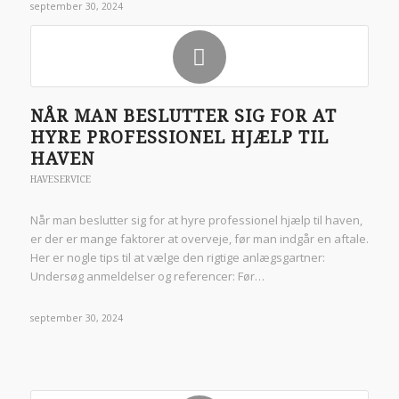
september 30, 2024
NÅR MAN BESLUTTER SIG FOR AT
HYRE PROFESSIONEL HJÆLP TIL
HAVEN
HAVESERVICE
Når man beslutter sig for at hyre professionel hjælp til haven,
er der er mange faktorer at overveje, før man indgår en aftale.
Her er nogle tips til at vælge den rigtige anlægsgartner:
Undersøg anmeldelser og referencer: Før…
september 30, 2024