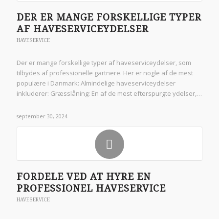
DER ER MANGE FORSKELLIGE TYPER
AF HAVESERVICEYDELSER
HAVESERVICE
Der er mange forskellige typer af haveserviceydelser, som
tilbydes af professionelle gartnere. Her er nogle af de mest
populære i Danmark: Almindelige haveserviceydelser
inkluderer: Græsslåning: En af de mest efterspurgte ydelser,…
september 30, 2024
FORDELE VED AT HYRE EN
PROFESSIONEL HAVESERVICE
HAVESERVICE