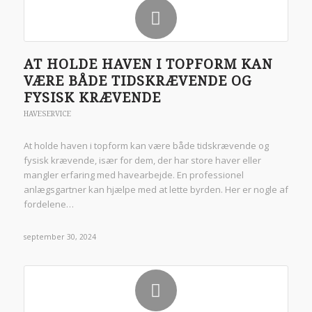
AT HOLDE HAVEN I TOPFORM KAN
VÆRE BÅDE TIDSKRÆVENDE OG
FYSISK KRÆVENDE
HAVESERVICE
At holde haven i topform kan være både tidskrævende og
fysisk krævende, især for dem, der har store haver eller
mangler erfaring med havearbejde. En professionel
anlægsgartner kan hjælpe med at lette byrden. Her er nogle af
fordelene…
september 30, 2024